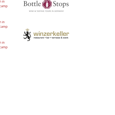
 in
ocamp
 in
ocamp
 in
ocamp