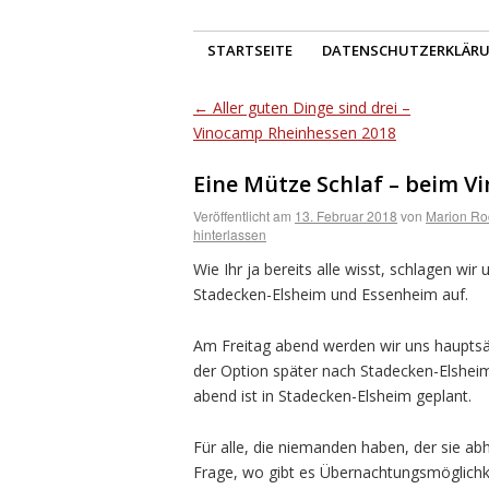
STARTSEITE
DATENSCHUTZERKLÄR
←
Aller guten Dinge sind drei –
Vinocamp Rheinhessen 2018
Eine Mütze Schlaf – beim 
Veröffentlicht am
13. Februar 2018
von
Marion Roc
hinterlassen
Wie Ihr ja bereits alle wisst, schlagen wir
Stadecken-Elsheim und Essenheim auf.
Am Freitag abend werden wir uns hauptsäc
der Option später nach Stadecken-Elshei
abend ist in Stadecken-Elsheim geplant.
Für alle, die niemanden haben, der sie abho
Frage, wo gibt es Übernachtungsmöglichk