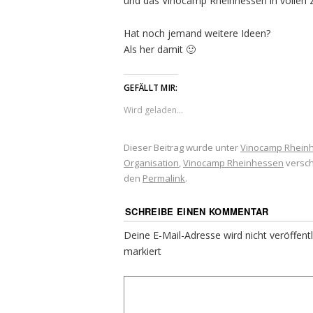
und das Vinocamp Rheinhessen in vollen 
Hat noch jemand weitere Ideen?
Als her damit 🙂
GEFÄLLT MIR:
Wird geladen...
Dieser Beitrag wurde unter
Vinocamp Rhein
Organisation
,
Vinocamp Rheinhessen
versch
den
Permalink
.
SCHREIBE EINEN KOMMENTAR
Deine E-Mail-Adresse wird nicht veröffentl
markiert