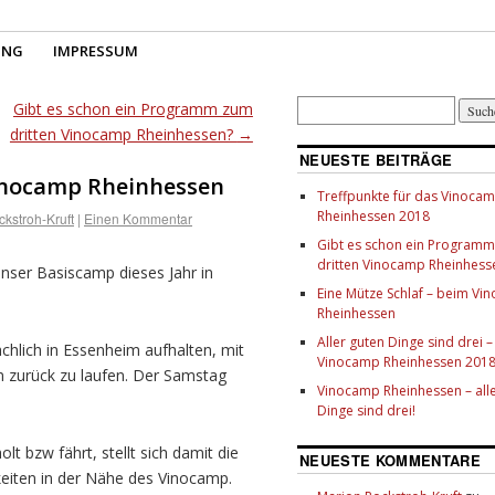
UNG
IMPRESSUM
Gibt es schon ein Programm zum
dritten Vinocamp Rheinhessen?
→
NEUESTE BEITRÄGE
Vinocamp Rheinhessen
Treffpunkte für das Vinoca
Rheinhessen 2018
kstroh-Kruft
|
Einen Kommentar
Gibt es schon ein Program
dritten Vinocamp Rheinhess
 unser Basiscamp dieses Jahr in
Eine Mütze Schlaf – beim V
Rheinhessen
Aller guten Dinge sind drei –
hlich in Essenheim aufhalten, mit
Vinocamp Rheinhessen 201
m zurück zu laufen. Der Samstag
Vinocamp Rheinhessen – all
Dinge sind drei!
lt bzw fährt, stellt sich damit die
NEUESTE KOMMENTARE
eiten in der Nähe des Vinocamp.