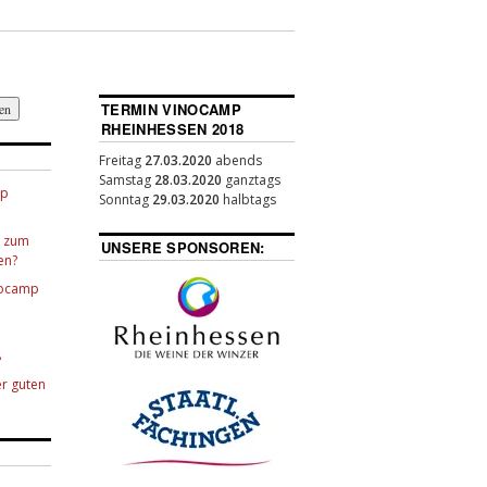
TERMIN VINOCAMP
RHEINHESSEN 2018
Freitag
27.03.2020
abends
Samstag
28.03.2020
ganztags
mp
Sonntag
29.03.2020
halbtags
m zum
UNSERE SPONSOREN:
en?
inocamp
8
er guten