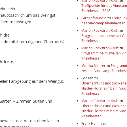
Marion Rockstroh-Kruft
zu
Treffpunkte für das Vinoca
eim sein.
Rheinhessen 2018
 hauptsächlich um das Weingut
Farbenfreundin
zu
Treffpunk
e herum bewegen.
das Vinocamp Rheinhessen 
Marion Rockstroh-Kruft
zu
h drei
Programm beim zweiten Vi
Rheinhessen
jede mit ihrem eigenen Charme. 🙂
Marion Rockstroh-Kruft
zu
Programm beim zweiten Vi
Rheinhessen
ofreite.
Monika Meurer
zu
Program
zweiten Vinocamp Rheinhes
Loosen
zu
ueller Farbgebung auf dem Weingut.
Übernachtungsmöglichkeiten
Nieder-Flörsheim beim Vin
Rheinhessen
Garten – Zimmer, Suiten und
Marion Rockstroh-Kruft
zu
Übernachtungsmöglichkeiten
Nieder-Flörsheim beim Vin
Rheinhessen
sbewusst das Auto stehen lassen
Frank Hamm
zu