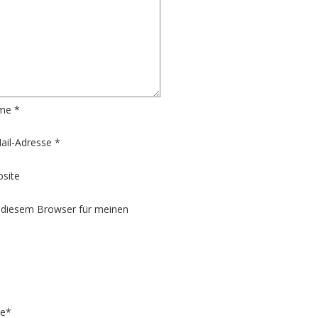
me
*
ail-Adresse
*
site
 diesem Browser für meinen
e
*