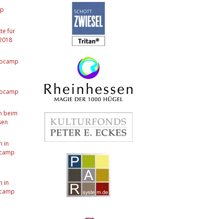
mp
te für
2018
nocamp
nocamp
m beim
sen
 in
ocamp
 in
ocamp